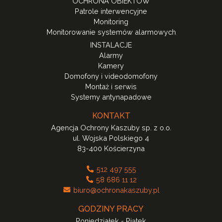
OCHRONA OBIEKTÓW
Patrole interwencyjne
Monitoring
Monitorowanie systemów alarmowych
INSTALACJE
Alarmy
Kamery
Domofony i videodomofony
Montaż i serwis
Systemy antynapadowe
KONTAKT
Agencja Ochrony Kaszuby sp. z o.o.
ul. Wojska Polskiego 4
83-400 Kościerzyna
512 497 555
58 686 11 12
biuro@ochronakaszuby.pl
GODZINY PRACY
Poniedziałek - Piątek