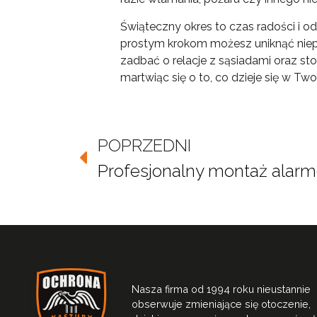
Świąteczny okres to czas radości i 
prostym krokom możesz uniknąć niep
zadbać o relacje z sąsiadami oraz s
martwiąc się o to, co dzieje się w T
POPRZEDNI
Nasza firma od 1994 roku nieustannie
obserwuje zmieniające się otoczenie,