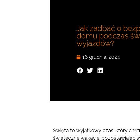
Jak zadbać o bez
domu podczas św
wyjazdów?
16 grudnia, 2024
Święta to wyjątkowy czas, który chętn
świąteczne wakacje, pozostawiając s