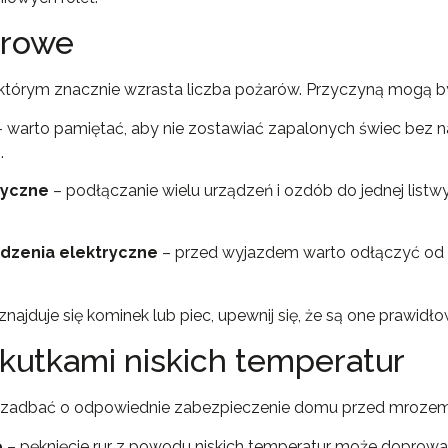
arowe
 którym znacznie wzrasta liczba pożarów. Przyczyną mogą b
 warto pamiętać, aby nie zostawiać zapalonych świec bez na
.
ryczne
– podłączanie wielu urządzeń i ozdób do jednej listw
dzenia elektryczne
– przed wyjazdem warto odłączyć od p
znajduje się kominek lub piec, upewnij się, że są one praw
skutkami niskich temperatur
rto zadbać o odpowiednie zabezpieczenie domu przed mrozem
e
– pęknięcie rur z powodu niskich temperatur może doprow