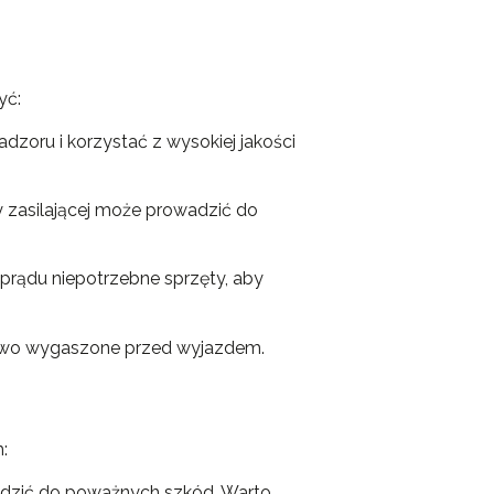
yć:
dzoru i korzystać z wysokiej jakości
y zasilającej może prowadzić do
rądu niepotrzebne sprzęty, aby
idłowo wygaszone przed wyjazdem.
:
adzić do poważnych szkód. Warto