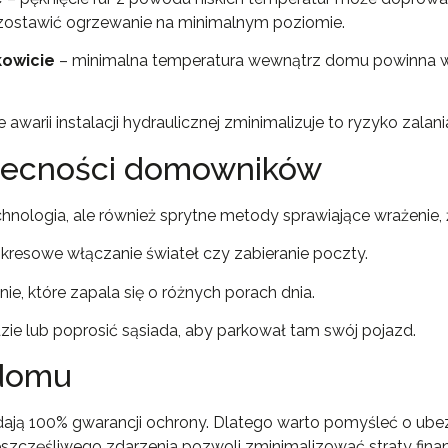
pozostawić ogrzewanie na minimalnym poziomie.
kowicie
– minimalna temperatura wewnątrz domu powinna wy
e awarii instalacji hydraulicznej zminimalizuje to ryzyko zalan
becności domowników
chnologia, ale również sprytne metody sprawiające wrażenie,
okresowe włączanie świateł czy zabieranie poczty.
e, które zapala się o różnych porach dnia.
e lub poprosić sąsiada, aby parkował tam swój pojazd.
 domu
dają 100% gwarancji ochrony. Dlatego warto pomyśleć o ubez
eszczęśliwego zdarzenia pozwoli zminimalizować straty fina