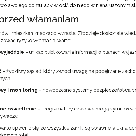
two swojego domu, aby wrócić do niego w nienaruszonym sta
 przed włamaniami
w i mieszkań znacząco wzrasta. Złodzieje doskonale wiedzą
lizować ryzyko włamania, warto:
 wyjeździe
– unikać publikowania informacji o planach wyj
ć
– życzliwy sąsiad, który zwróci uwagę na podejrzane zach
nych.
wy i monitoring
– nowoczesne systemy bezpieczeństwa po
ne oświetlenie
– programatory czasowe mogą symulować
mywaczy.
warto upewnić się, że wszystkie zamki są sprawne, a okna d
iowych rolet.