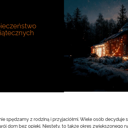
pieczeństwo
iątecznych
ie spędzamy z rodziną i przyjaciółmi. Wiele osób decyduje si
wój dom bez opieki. Niestety, to także okres zwiększonego 