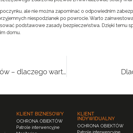
odpoczynku, ale nie można zapominać o odpowiednim zabezpi
rzyjemnych niespodzianek po powrocie. Warto zainwestow
tosować podstawowe zasady bezpieczeństwa. Dzięki temu spę
woim domu.
Profesjonalny montaż alarmów – dlaczego warto powierzyć to zadanie agencji ochrony?
Dla
KLIENT BIZNESOWY
KLIENT
INDYWIDUALNY
OCHRONA OBIEKTÓW
OCHRONA OBIEKTÓW
Patrole interwencyjne
Patrole interwencyjne