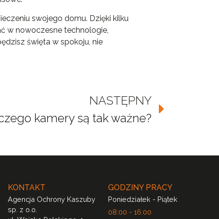
eczeniu swojego domu. Dzięki kilku
ać w nowoczesne technologie,
dzisz święta w spokoju, nie
NASTĘPNY
czego kamery są tak ważne?
KONTAKT
GODZINY PRACY
Agencja Ochrony Kaszuby
Poniedziałek - Piątek
sp. z o.o.
08:00 - 16:00