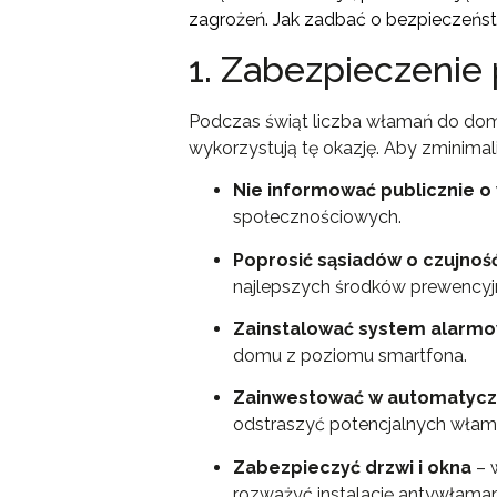
zagrożeń. Jak zadbać o bezpieczeńs
1. Zabezpieczenie
Podczas świąt liczba włamań do domó
wykorzystują tę okazję. Aby zminima
Nie informować publicznie o
społecznościowych.
Poprosić sąsiadów o czujnoś
najlepszych środków prewencyj
Zainstalować system alarmo
domu z poziomu smartfona.
Zainwestować w automatycz
odstraszyć potencjalnych wła
Zabezpieczyć drzwi i okna
– 
rozważyć instalację antywłaman