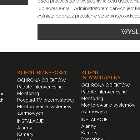
będą przetwarzane wyłącznie w celu udzieleni
lub adres e-mail. Administratorem danych jest
cofnięta poprzez przesłanie stosownego odwoł
WYŚL
KLIENT BIZNESOWY
KLIENT
INDYWIDUALNY
OCHRONA OBIEKTÓW
OCHRONA OBIEKTÓW
Patrole interwencyjne
Patrole interwencyjne
Monitoring
ugi
Monitoring
Podgląd TV przemysłowej
ch
Monitorowanie systemów
Monitorowanie systemów
alarmowych
alarmowych
INSTALACJE
INSTALACJE
Alarmy
Alarmy
Kamery
Kamery
Domofony i