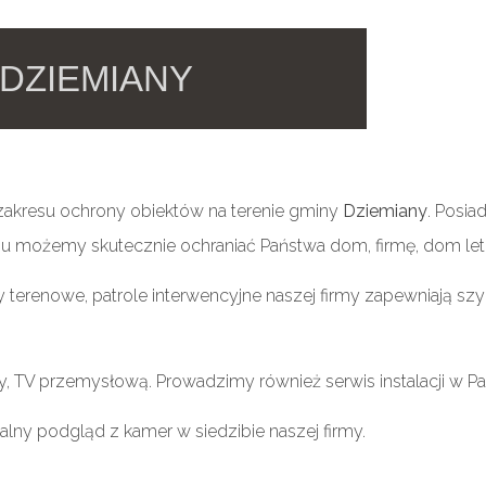
DZIEMIANY
zakresu ochrony obiektów na terenie gminy
Dziemiany
. Posia
u możemy skutecznie ochraniać Państwa dom, firmę, dom letn
renowe, patrole interwencyjne naszej firmy zapewniają szybk
, TV przemysłową. Prowadzimy również serwis instalacji w P
lny podgląd z kamer w siedzibie naszej firmy.