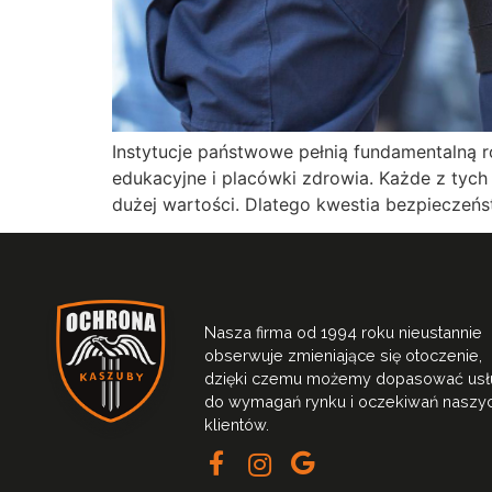
Instytucje państwowe pełnią fundamentalną ro
edukacyjne i placówki zdrowia. Każde z tych
dużej wartości. Dlatego kwestia bezpieczeńst
Nasza firma od 1994 roku nieustannie
obserwuje zmieniające się otoczenie,
dzięki czemu możemy dopasować usł
do wymagań rynku i oczekiwań naszy
klientów.