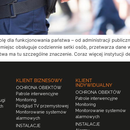
lę dla funkcjonowania państwa – od administracji publiczne
 miejsc obsługuje codziennie setki osób, przetwarza dane 
wa ma tu szczególne znaczenie. Coraz więcej instytucji de
KLIENT BIZNESOWY
KLIENT
INDYWIDUALNY
OCHRONA OBIEKTÓW
OCHRONA OBIEKTÓW
Patrole interwencyjne
Patrole interwencyjne
Monitoring
ugi
Monitoring
Podgląd TV przemysłowej
ch
Monitorowanie systemów
Monitorowanie systemów
alarmowych
alarmowych
INSTALACJE
INSTALACJE