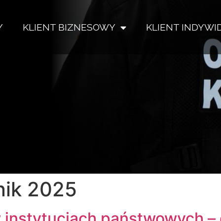
Y
KLIENT BIZNESOWY
KLIENT INDYW
nik 2025
w instytucjach państwowych –