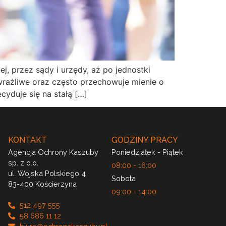
j, przez sądy i urzędy, aż po jednostki
wrażliwe oraz często przechowuje mienie o
cyduje się na stałą […]
KONTAKT
GODZINY PRACY
Agencja Ochrony Kaszuby
Poniedziałek - Piątek
sp. z o.o.
08:00 - 16:00
ul. Wojska Polskiego 4
Sobota
83-400 Kościerzyna
09:00 - 14:00
512 497 555
58 686 11 12